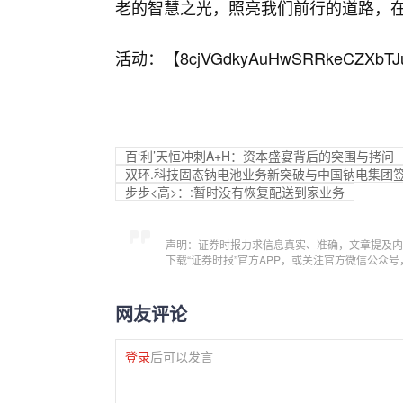
老的智慧之光，照亮我们前行的道路，在
活动：【
8cjVGdkyAuHwSRRkeCZXbTJ
百‘利’天恒冲刺A+H：资本盛宴背后的突围与拷问
双环.科技固态钠电池业务新突破与中国钠电集团
步步<高>：:暂时没有恢复配送到家业务
声明：证券时报力求信息真实、准确，文章提及内
下载“证券时报”官方APP，或关注官方微信公众
网友评论
登录
后可以发言