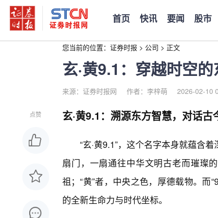
首页
快讯
要闻
股市
您当前的位置：
证券时报
>
公司
>
正文
玄·黄9.1：穿越时空
来源：证券时报网
作者：李梓萌
2026-02-10 
玄·黄9.1：溯源东方智慧，对话古
点赞
“玄·黄9.1”，这个名字本身就蕴
扇门，一扇通往中华文明古老而璀璨的
祖；“黄”者，中央之色，厚德载物。而“
的全新生命力与时代坐标。