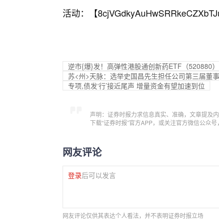
活动：【
8cjVGdkyAuHwSRRkeCZXbTJ
逆市{爆}发！高弹性港股通创新药ETF（52088
苏<州>天脉：选举史国昌先生担任公司第三届董
专项,债发‘行’接近尾声 增量资金有望加速到位
声明：证券时报力求信息真实、准确，文章提及内
下载“证券时报”官方APP，或关注官方微信公众
网友评论
登录
后可以发言
网友评论仅供其表达个人看法，并不表明证券时报立场