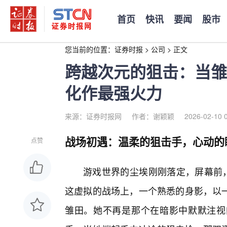
首页
快讯
要闻
股市
您当前的位置：
证券时报
>
公司
>
正文
跨越次元的狙击：当雏
化作最强火力
来源：证券时报网
作者：谢颖颖
2026-02-10 
战场初遇：温柔的狙击手，心动的
点赞
游戏世界的尘埃刚刚落定，屏幕前，
这虚拟的战场上，一个熟悉的身影，以
雏田。她不再是那个在暗影中默默注视