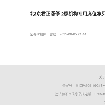
北!京君正涨停 2家机构专用席位净买
证券时报网
曹晨
2025-08-05 21:44
关
备案号：
粤ICP备09109218
违法和不良信息举报电话：0755-83