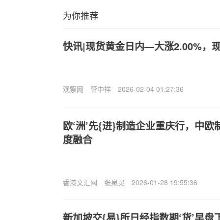
为你推荐
快讯|现货黄金日内—大涨2.00%，现报
观察网
管中祥
2026-02-04 01:27:36
欧‘洲’先{进}制造企业重庆行，中
度融合
香港文汇网
张泉灵
2026-01-28 19:55:36
新加坡交{易}所日经指数期‘货’早盘