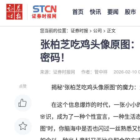
首页
快讯
要闻
股市
您当前的位置：
证券时报
>
公司
>
正文
张柏芝吃鸡头像原图：
密码！
来源：证券时报网
作者：管中祥
2026-02-10 
揭秘“张柏芝吃鸡头像原图”的魔力
点赞
在这个信息爆炸的时代，一张小小
🌸识，成为了一种个性宣言，一种生活
图”时，你脑海中是否也闪过一丝熟悉又