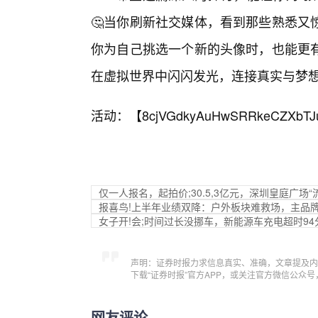
🤔当你刷新社交媒体，看到那些熟悉又
你为自己挑选一个新的头像时，也能更有
在虚拟世界中闪闪发光，连接真实与梦
活动：【
8cjVGdkyAuHwSRRkeCZXbTJ
仅一人报名，起拍价;30.5,3亿元，深圳皇庭广场“
报喜鸟!上半年业绩双降：户外板块难救场，主品
女子开!会;时间过长没挪车，新能源车充电超时94
声明：证券时报力求信息真实、准确，文章提及内
下载“证券时报”官方APP，或关注官方微信公众
网友评论