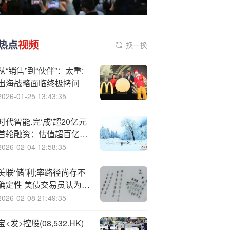
热点
视频
换一换
从“销售”到“伙伴”：太重:
出海战略面临终极拷问
2026-01-25 13:43:35
时代智能.完‘成’超20亿元
首轮融资：估值超百亿，
成智能底盘首家独角兽
2026-02-04 12:58:35
美联‘储’利;率路径尚存不
确定性 美债交易员认为收
益率曲线中部是“优选”
2026-02-08 21:49:35
宝<发>控股(08,532.HK)