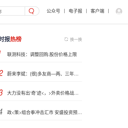
公众号
电子报
客户端
时报
热榜
换一换
联测科技：调整回购.股份价格上限
蔚来李斌：{很}多友商—两、三年前决策做增程产品，路线完全可以理解
大力没有出‘奇’迹<，>外卖价格战未改美团领先优势
政<策>组合拳冲击汇市 安盛投资预警英镑跌势未止