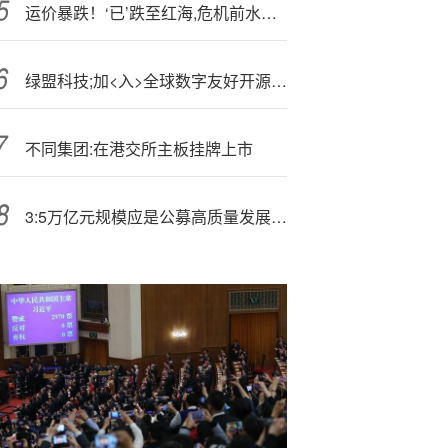
运价暴跌！‘已’跌至红海,危机前水平！10月中旬船公司运费调整通知来了！
绿盟科技;加<入>全球数字友好开源社区 助力构建城市级数字化开放新格局
不同集团:在港交所主板挂牌上市
3:5万亿元规模应是公募高质量发展新起点